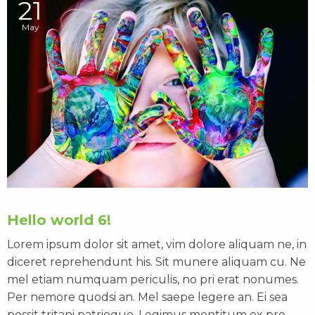
21
May
Hello world 6!
Lorem ipsum dolor sit amet, vim dolore aliquam ne, in
diceret reprehendunt his. Sit munere aliquam cu. Ne
mel etiam numquam periculis, no pri erat nonumes.
Per nemore quodsi an. Mel saepe legere an. Ei sea
possit tritani patrioque. Legimus mentitum ex pro.