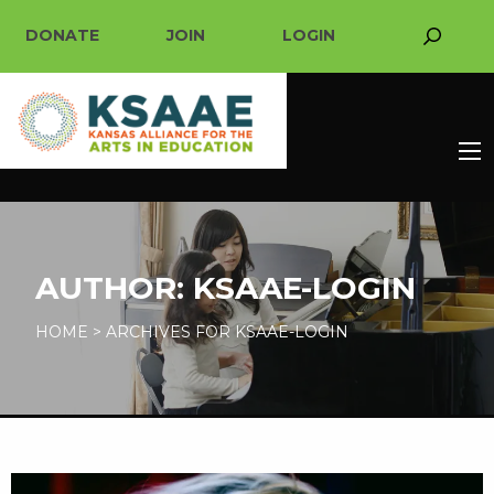
DONATE
JOIN
LOGIN
AUTHOR:
KSAAE-LOGIN
HOME
>
ARCHIVES FOR KSAAE-LOGIN