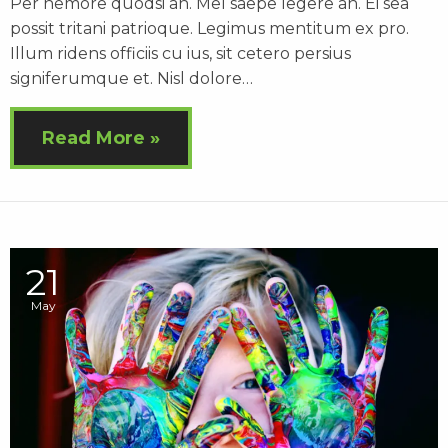
Per nemore quodsi an. Mel saepe legere an. Ei sea
possit tritani patrioque. Legimus mentitum ex pro.
Illum ridens officiis cu ius, sit cetero persius
signiferumque et. Nisl dolore…
Read More
21
May