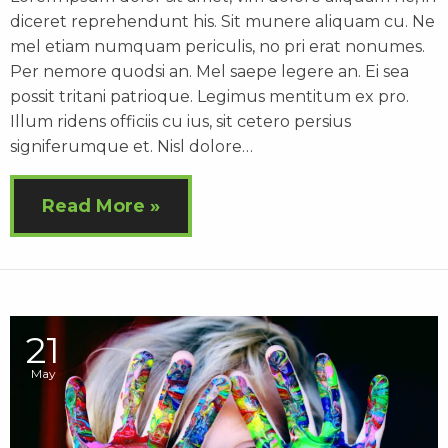
diceret reprehendunt his. Sit munere aliquam cu. Ne
mel etiam numquam periculis, no pri erat nonumes.
Per nemore quodsi an. Mel saepe legere an. Ei sea
possit tritani patrioque. Legimus mentitum ex pro.
Illum ridens officiis cu ius, sit cetero persius
signiferumque et. Nisl dolore…
Read More
21
May